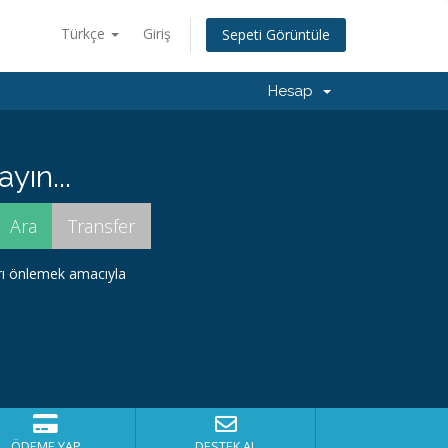
Türkçe
Giriş
Sepeti Görüntüle
Hesap
yın...
arı önlemek amacıyla
ÖDEME YAP
DESTEK AL