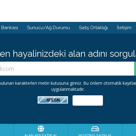
i Bankası
Sunucu/Ağ Durumu
Satış Ortaklığı
İletişim
 hayalinizdeki alan adını sorgula
ulunan karakterleri metin kutusuna giriniz. Bu önlem otomatik kayıtl
uygulanmaktadır.
ALAN ADI SATIN AL
HOSTING SATIN AL