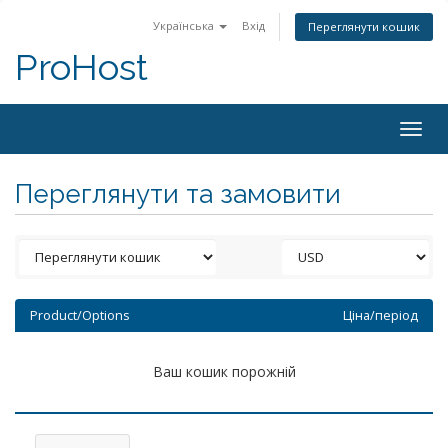
Українська
Вхід
Переглянути кошик
ProHost
Togg
navig
Переглянути та замовити
Product/Options
Ціна/період
Ваш кошик порожній