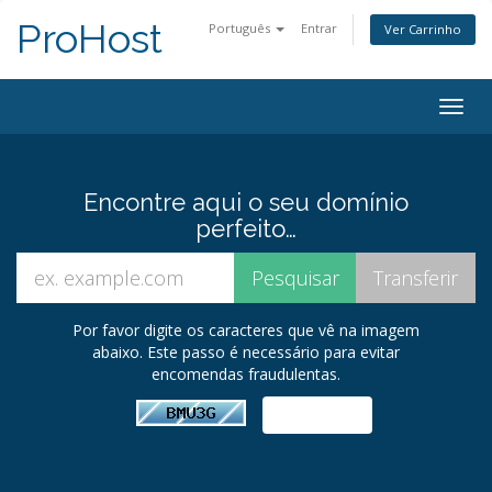
ProHost
Português
Entrar
Ver Carrinho
Togg
navig
Encontre aqui o seu domínio
perfeito…
Por favor digite os caracteres que vê na imagem
abaixo. Este passo é necessário para evitar
encomendas fraudulentas.