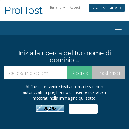
ProHost
Italiano
Accedi
Visualizza Carrello
Togg
navig
Inizia la ricerca del tuo nome di
dominio ...
Al fine di prevenire invii automatizzati non
autorizzati, ti preghiamo di inserire i caratteri
mostrati nella immagine qui sotto.