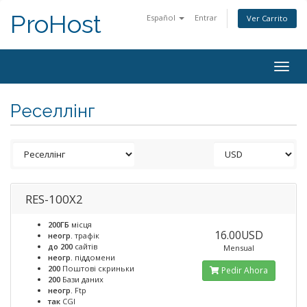
ProHost
Español
Entrar
Ver Carrito
Togg
navig
Реселлінг
RES-100X2
200ГБ
місця
16.00USD
неогр.
трафік
до 200
сайтів
Mensual
неогр.
піддомени
200
Поштові скриньки
Pedir Ahora
200
Бази даних
неогр.
Ftp
так
CGI