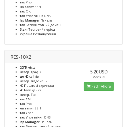
так
Php
на запит
SSH
так
Cron
так
Управління DNS
Isp Manager
Панель
так
Безкоштовний домен
3 дні
Тестовий період
Україна
Розташування
RES-10X2
20ГБ
місця
5.20USD
неогр.
трафік
до 40
сайтів
Mensual
неогр.
піддомени
40
Поштові скриньки
Pedir Ahora
40
Бази даних
неогр.
Ftp
так
CGI
так
Php
на запит
SSH
так
Cron
так
Управління DNS
Isp Manager
Панель
так
Безкоштовний домен