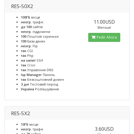
RES-50X2
100ГБ
місця
11.00USD
неогр.
трафік
до 100
сайтів
Mensual
неогр.
піддомени
100
Поштові скриньки
Pedir Ahora
100
Бази даних
неогр.
Ftp
так
CGI
так
Php
на запит
SSH
так
Cron
так
Управління DNS
Isp Manager
Панель
так
Безкоштовний домен
3 дні
Тестовий період
Україна
Розташування
RES-5X2
10ГБ
місця
3.60USD
неогр.
трафік
до 20
сайтів