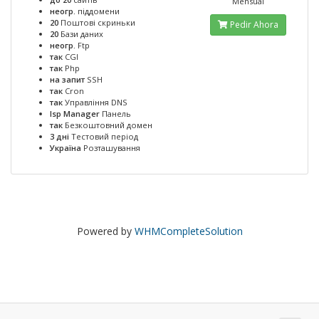
Mensual
неогр.
піддомени
20
Поштові скриньки
Pedir Ahora
20
Бази даних
неогр.
Ftp
так
CGI
так
Php
на запит
SSH
так
Cron
так
Управління DNS
Isp Manager
Панель
так
Безкоштовний домен
3 дні
Тестовий період
Україна
Розташування
Powered by
WHMCompleteSolution