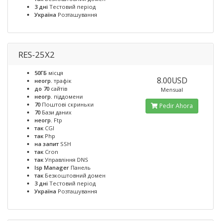
3 дні
Тестовий період
Україна
Розташування
RES-25X2
50ГБ
місця
8.00USD
неогр.
трафік
до 70
сайтів
Mensual
неогр.
піддомени
70
Поштові скриньки
Pedir Ahora
70
Бази даних
неогр.
Ftp
так
CGI
так
Php
на запит
SSH
так
Cron
так
Управління DNS
Isp Manager
Панель
так
Безкоштовний домен
3 дні
Тестовий період
Україна
Розташування