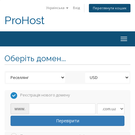
Українська
Вхід
Переглянути кошик
ProHost
Togg
navig
Оберіть домен...
Реєстрація нового домену
www.
Перевірити