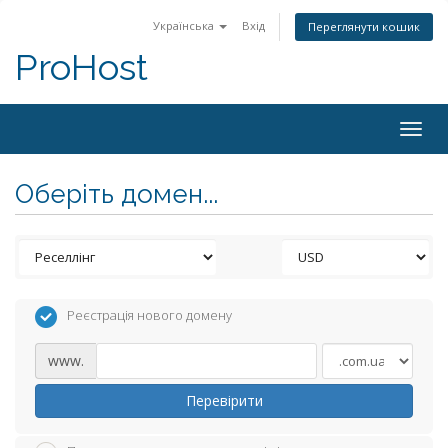
Українська
Вхід
Переглянути кошик
ProHost
Togg
navig
Оберіть домен...
Реєстрація нового домену
www.
Перевірити