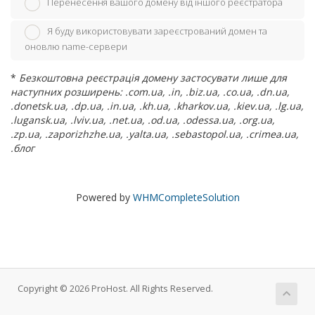
Перенесення вашого домену від іншого реєстратора
Я буду використовувати зареєстрований домен та
оновлю name-сервери
*
Безкоштовна реєстрація домену застосувати лише для
наступних розширень: .com.ua, .in, .biz.ua, .co.ua, .dn.ua,
.donetsk.ua, .dp.ua, .in.ua, .kh.ua, .kharkov.ua, .kiev.ua, .lg.ua,
.lugansk.ua, .lviv.ua, .net.ua, .od.ua, .odessa.ua, .org.ua,
.zp.ua, .zaporizhzhe.ua, .yalta.ua, .sebastopol.ua, .crimea.ua,
.блог
Powered by
WHMCompleteSolution
Copyright © 2026 ProHost. All Rights Reserved.