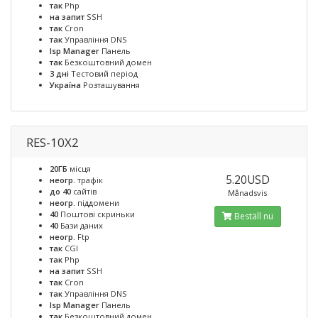
так
Php
на запит
SSH
так
Cron
так
Управління DNS
Isp Manager
Панель
так
Безкоштовний домен
3 дні
Тестовий період
Україна
Розташування
RES-10X2
20ГБ
місця
5.20USD
неогр.
трафік
до 40
сайтів
Månadsvis
неогр.
піддомени
40
Поштові скриньки
Beställ nu
40
Бази даних
неогр.
Ftp
так
CGI
так
Php
на запит
SSH
так
Cron
так
Управління DNS
Isp Manager
Панель
так
Безкоштовний домен