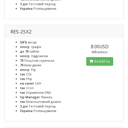
3 дні
Тестовий період
Україна
Розташування
RES-25X2
50ГБ
місця
8.00USD
неогр.
трафік
до 70
сайтів
Månadsvis
неогр.
піддомени
70
Поштові скриньки
Beställ nu
70
Бази даних
неогр.
Ftp
так
CGI
так
Php
на запит
SSH
так
Cron
так
Управління DNS
Isp Manager
Панель
так
Безкоштовний домен
3 дні
Тестовий період
Україна
Розташування