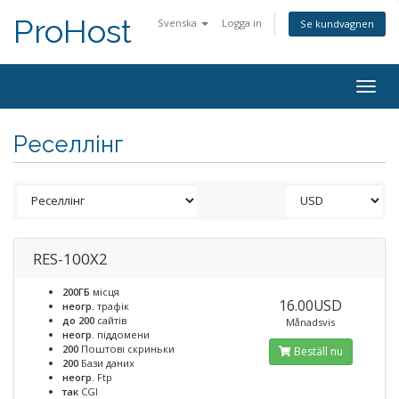
ProHost
Svenska
Logga in
Se kundvagnen
Togg
navig
Реселлінг
RES-100X2
200ГБ
місця
16.00USD
неогр.
трафік
до 200
сайтів
Månadsvis
неогр.
піддомени
200
Поштові скриньки
Beställ nu
200
Бази даних
неогр.
Ftp
так
CGI