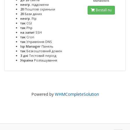
Månadsvis
неогр.
піддомени
20
Поштові скриньки
Beställ nu
20
Бази даних
неогр.
Ftp
так
CGI
так
Php
на запит
SSH
так
Cron
так
Управління DNS
Isp Manager
Панель
так
Безкоштовний домен
3 дні
Тестовий період
Україна
Розташування
Powered by
WHMCompleteSolution