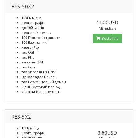
RES-50X2
100ГБ
місця
11.00USD
неогр.
трафік
до 100
сайтів
Månadsvis
неогр.
піддомени
100
Поштові скриньки
Beställ nu
100
Бази даних
неогр.
Ftp
так
CGI
так
Php
на запит
SSH
так
Cron
так
Управління DNS
Isp Manager
Панель
так
Безкоштовний домен
3 дні
Тестовий період
Україна
Розташування
RES-5X2
10ГБ
місця
3.60USD
неогр.
трафік
до 20
сайтів