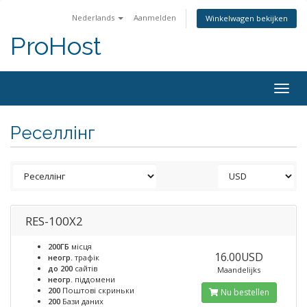
Nederlands
Aanmelden
Winkelwagen bekijken
ProHost
Togg
navig
Реселлінг
RES-100X2
200ГБ
місця
16.00USD
неогр.
трафік
до 200
сайтів
Maandelijks
неогр.
піддомени
200
Поштові скриньки
Nu bestellen
200
Бази даних