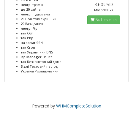
3.60USD
неогр.
трафік
до 20
сайтів
Maandelijks
неогр.
піддомени
20
Поштові скриньки
Nu bestellen
20
Бази даних
неогр.
Ftp
так
CGI
так
Php
на запит
SSH
так
Cron
так
Управління DNS
Isp Manager
Панель
так
Безкоштовний домен
3 дні
Тестовий період
Україна
Розташування
Powered by
WHMCompleteSolution