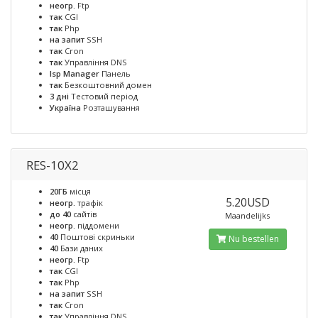
неогр.
Ftp
так
CGI
так
Php
на запит
SSH
так
Cron
так
Управління DNS
Isp Manager
Панель
так
Безкоштовний домен
3 дні
Тестовий період
Україна
Розташування
RES-10X2
20ГБ
місця
5.20USD
неогр.
трафік
до 40
сайтів
Maandelijks
неогр.
піддомени
40
Поштові скриньки
Nu bestellen
40
Бази даних
неогр.
Ftp
так
CGI
так
Php
на запит
SSH
так
Cron
так
Управління DNS