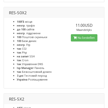
RES-50X2
100ГБ
місця
11.00USD
неогр.
трафік
до 100
сайтів
Maandelijks
неогр.
піддомени
100
Поштові скриньки
Nu bestellen
100
Бази даних
неогр.
Ftp
так
CGI
так
Php
на запит
SSH
так
Cron
так
Управління DNS
Isp Manager
Панель
так
Безкоштовний домен
3 дні
Тестовий період
Україна
Розташування
RES-5X2
10ГБ
місця