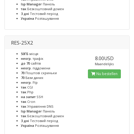
Isp Manager
Панель
так
Безкоштовний домен
3 дні
Тестовий період
Україна
Розташування
RES-25X2
50ГБ
місця
8.00USD
неогр.
трафік
до 70
сайтів
Maandelijks
неогр.
піддомени
70
Поштові скриньки
Nu bestellen
70
Бази даних
неогр.
Ftp
так
CGI
так
Php
на запит
SSH
так
Cron
так
Управління DNS
Isp Manager
Панель
так
Безкоштовний домен
3 дні
Тестовий період
Україна
Розташування