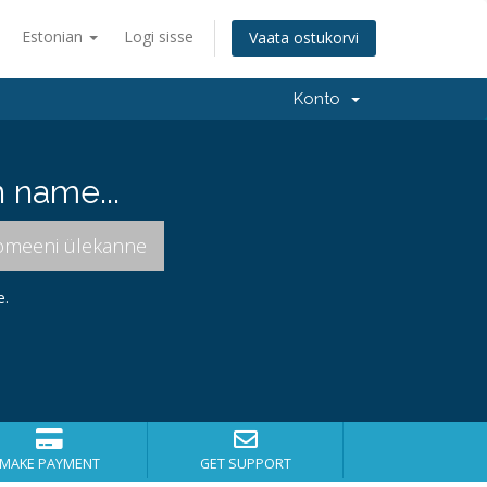
Estonian
Logi sisse
Vaata ostukorvi
Konto
 name...
e.
MAKE PAYMENT
GET SUPPORT