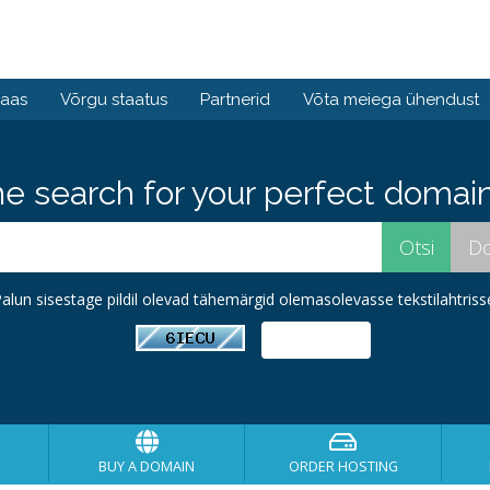
baas
Võrgu staatus
Partnerid
Võta meiega ühendust
he search for your perfect domain
alun sisestage pildil olevad tähemärgid olemasolevasse tekstilahtriss
BUY A DOMAIN
ORDER HOSTING