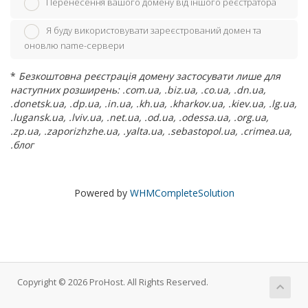
Перенесення вашого домену від іншого реєстратора
Я буду використовувати зареєстрований домен та
оновлю name-сервери
*
Безкоштовна реєстрація домену застосувати лише для
наступних розширень: .com.ua, .biz.ua, .co.ua, .dn.ua,
.donetsk.ua, .dp.ua, .in.ua, .kh.ua, .kharkov.ua, .kiev.ua, .lg.ua,
.lugansk.ua, .lviv.ua, .net.ua, .od.ua, .odessa.ua, .org.ua,
.zp.ua, .zaporizhzhe.ua, .yalta.ua, .sebastopol.ua, .crimea.ua,
.блог
Powered by
WHMCompleteSolution
Copyright © 2026 ProHost. All Rights Reserved.