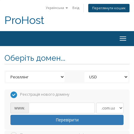
Українська
Вхід
Переглянути кошик
ProHost
Togg
navig
Оберіть домен...
Реєстрація нового домену
www.
Перевірити