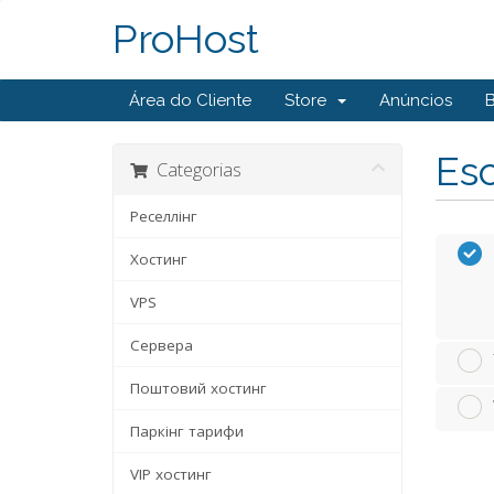
ProHost
Área do Cliente
Store
Anúncios
Esc
Categorias
Реселлінг
Хостинг
VPS
Сервера
Поштовий хостинг
Паркінг тарифи
VIP хостинг