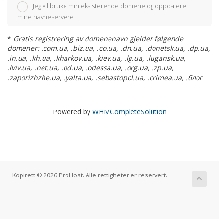
Jeg vil bruke min eksisterende domene og oppdatere
mine navneservere
*
Gratis registrering av domenenavn gjelder følgende
domener: .com.ua, .biz.ua, .co.ua, .dn.ua, .donetsk.ua, .dp.ua,
.in.ua, .kh.ua, .kharkov.ua, .kiev.ua, .lg.ua, .lugansk.ua,
.lviv.ua, .net.ua, .od.ua, .odessa.ua, .org.ua, .zp.ua,
.zaporizhzhe.ua, .yalta.ua, .sebastopol.ua, .crimea.ua, .блог
Powered by
WHMCompleteSolution
Kopirett © 2026 ProHost. Alle rettigheter er reservert.