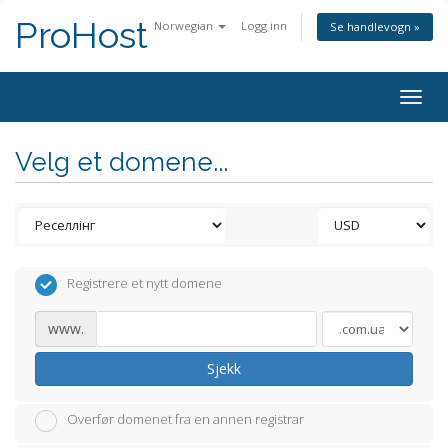
ProHost
Norwegian
Logg inn
Se handlevogn »
Togg
navig
Velg et domene...
Registrere et nytt domene
www.
Sjekk
Overfør domenet fra en annen registrar