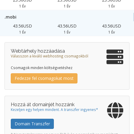
1 Év
1 Év
1 Év
.mobi
43.56USD
43.56USD
43.56USD
1 Év
1 Év
1 Év
Webtárhely hozzáadása
Válasszon a kiváló webhosting csomagokból
Csomagok minden költségvetéshez
Fedezze fel csomagokat most
Hozzá át domainjét hozzánk
Kezeljen egy helyen mindent. A transzfer ingyenes*
Domain Transzfer