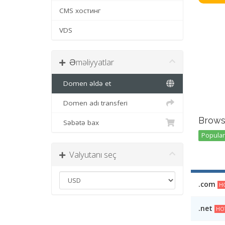
CMS хостинг
VDS
Əməliyyatlar
Domen əldə et
Domen adı transferi
Brows
Səbətə bax
Popular 
Valyutanı seç
.com
HO
.net
HO