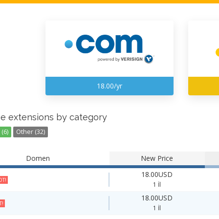
18.00/yr
e extensions by category
(6)
Other (32)
Domen
New Price
18.00USD
T!
1 İl
18.00USD
T!
1 İl