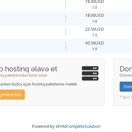
18.00USD
1 İl
18.00USD
1 İl
23.50USD
1 İl
43.56USD
1 İl
b hostinq əlavə et
Dom
nq paketlərindən birini seçin
Domeni 
stənilən büdcə üçün hostinq paketlərinə malikik
Dome
çimlərə bax
* Bəzi 
Powered by
WHMCompleteSolution