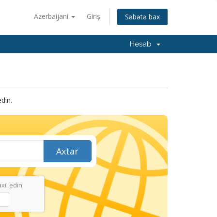
Azerbaijani
Giriş
Səbətə bax
Hesab
din.
Axtar
xil edin