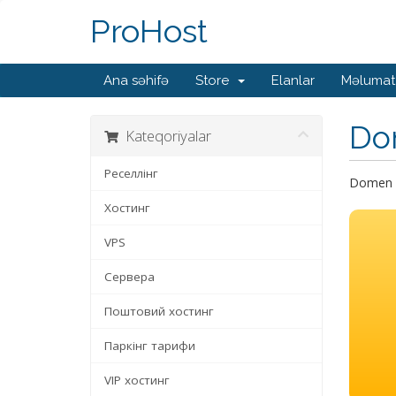
ProHost
Ana səhifə
Store
Elanlar
Məlumat
Do
Kateqoriyalar
Реселлінг
Domen a
Хостинг
VPS
Сервера
Поштовий хостинг
Паркінг тарифи
VIP хостинг