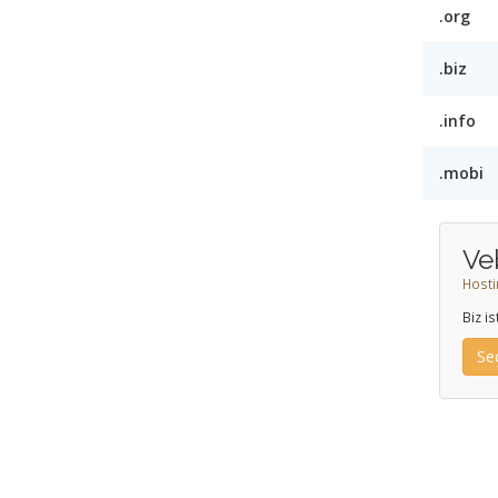
.org
.biz
.info
.mobi
Ve
Hosti
Biz i
Se