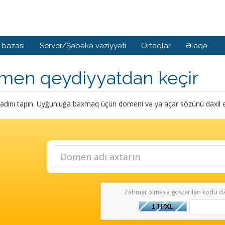
 bazası
Server/Şəbəkə vəziyyəti
Ortaqlar
Əlaqə
men qeydiyyatdan keçir
dını tapın. Uyğunluğa baxmaq üçün domeni və ya açar sözünü daxil e
Zəhmət olmasa göstərilən kodu da