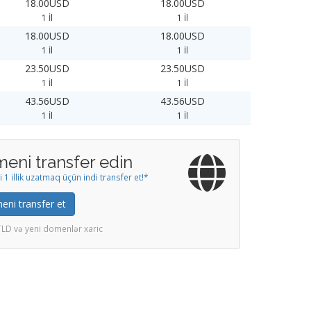
18.00USD
18.00USD
1 İl
1 İl
18.00USD
18.00USD
1 İl
1 İl
23.50USD
23.50USD
1 İl
1 İl
43.56USD
43.56USD
1 İl
1 İl
eni transfer edin
1 illik uzatmaq üçün indi transfer et!*
ni transfer et
TLD və yeni domenlər xaric