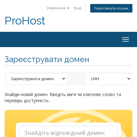
Українська
Вхід
Переглянути кошик
ProHost
Togg
navig
Зареєструвати домен
Знайди новий домен. Введіть им'я чи ключове слово та
перевірь доступність.