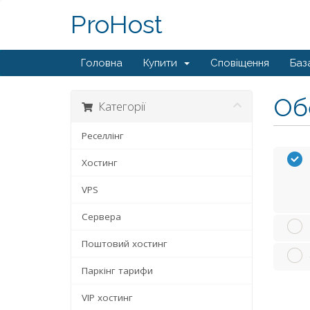
ProHost
Головна
Купити
Сповіщення
Баз
Обе
Категорії
Реселлінг
Хостинг
VPS
Сервера
Поштовий хостинг
Паркінг тарифи
VIP хостинг