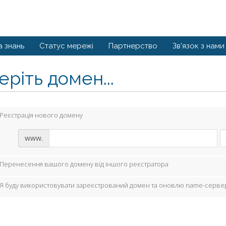
а знань
Статус мережі
Партнерство
Зв'язок з нами
ріть домен...
Реєстрація нового домену
www.
Перенесення вашого домену від іншого реєстратора
Я буду використовувати зареєстрований домен та оновлю name-серве